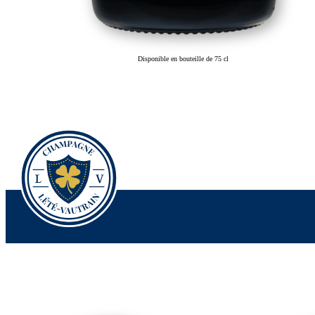
Disponible en bouteille de 75 cl